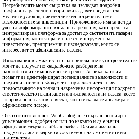
Потребителите могат също така да изследват подробни
профили на различни пазари, които дават представа за
местните условия, поведението на потребителите и
възможностите за инвестиции. Приложението има за цел да
улесни информираното вземане на решения, като предлага
централизирана платформа за достъп до съответната пазарна
информация, което я прави полезен инструмент за
инвеститори, предприемачи и изследователи, които се
интересуват от африканските пазари.
Използвайки възможностите на приложението, потребителите
могат да получат по -задълбочено разбиране на
разнообразните икономически среди в Африка, като им
помагат да идентифицират потенциалните възможности и
предизвикателства. Фокусът на приложението върху
предоставянето на точна и навременна информация подкрепя
стратегическото планиране и ангажираността на пазара, което
го прави ценен актив за всеки, който иска да се ангажира с
африканските пазари.
Отказ от отговорност: WebCatalog не е свързан, асоцииран,
упълномощен, одобрен от или по какъвто и да е начин
официално свързан с african markets. Всички имена на
продукти, лога и марки са собственост на съответните им
притежатели.