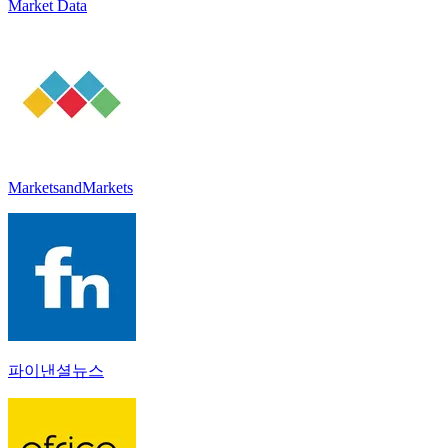
Market Data
MarketsandMarkets
파이낸셜뉴스