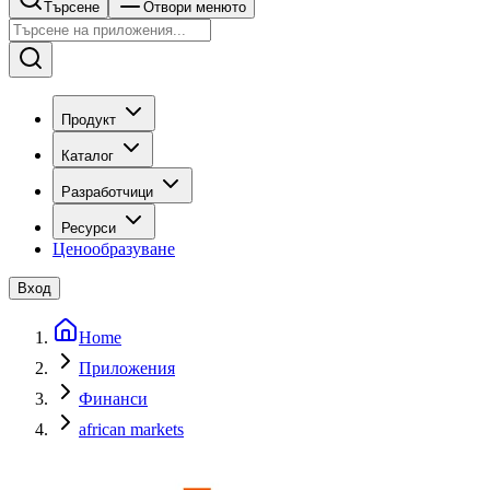
Търсене
Отвори менюто
Продукт
Каталог
Разработчици
Ресурси
Ценообразуване
Вход
Home
Приложения
Финанси
african markets