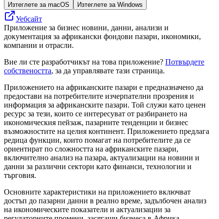
Изтеглете за macOS
Изтеглете за Windows
Уебсайт
Приложение за бизнес новини, данни, анализи и
документация за африкански фондови пазари, икономики,
компании и отрасли.
Вие ли сте разработчикът на това приложение?
Потвърдете
собствеността
, за да управлявате тази страница.
Приложението на африканските пазари е предназначено да
предостави на потребителите изчерпателни прозрения и
информация за африканските пазари. Той служи като ценен
ресурс за тези, които се интересуват от разбирането на
икономическия пейзаж, пазарните тенденции и бизнес
възможностите на целия континент. Приложението предлага
редица функции, които помагат на потребителите да се
ориентират по сложността на африканските пазари,
включително анализ на пазара, актуализации на новини и
данни за различни сектори като финанси, технологии и
търговия.
Основните характеристики на приложението включват
достъп до пазарни данни в реално време, задълбочен анализ
на икономическите показатели и актуализации за
регулаторните промени, засягащи бизнеса в Африка.