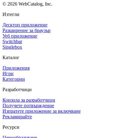
©
2026
WebCatalog, Inc.
Изтегли
Десктоп приложение
Разширение за браузър
Уеб приложение
Switchbar
Singlebox
Каталог
Приложения
Игри
Категории
Разработчици
Конзола за разработчици
Получете потвърждение
Изпратете приложение за включване
Рекламирайте
Ресурси
Ценообразуване