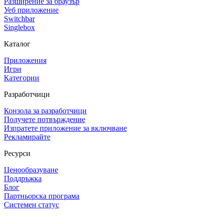
Разширение за браузър
Уеб приложение
Switchbar
Singlebox
Каталог
Приложения
Игри
Категории
Разработчици
Конзола за разработчици
Получете потвърждение
Изпратете приложение за включване
Рекламирайте
Ресурси
Ценообразуване
Поддръжка
Блог
Партньорска програма
Системен статус