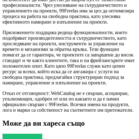
професионалисти. Чрез улесняване на сътрудничеството и
управлението на проекти, 99Freelas има за цел да оптимизира
процеса на работа на свободна практика, като улеснява
ефективното намиране и изпълнение на проекти.
Приложението поддържа редица функционалности, които
подобряват производителността и сътрудничеството, като
проследяване на проекти, инструменти за управление на
времето и механизми за обратна връзка. Тези функции
помагат да се гарантира, че проектите са завършени до висок
стандарт и че както клиентите, така и на фрийлансърите имат
положителен опит. Като цяло 99Freelas служи като ценен
ресурс за всеки, който иска да се ангажира с услуги на
свободна практика, предлагайки структуриран подход за
намиране, управление и изпълнение на проекти.
Отказ от отговорност: WebCatalog не е свързан, асоцииран,
упълномощен, одобрен от или по какъвто и да е начин
официално свързан с 99Freelas. Всички имена на продукти,
лога и марки са собственост на съответните им притежатели.
Може да ви хареса също