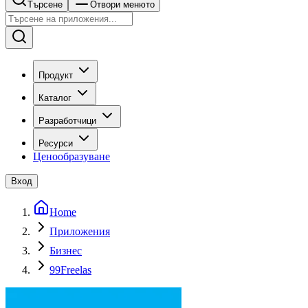
Търсене
Отвори менюто
Продукт
Каталог
Разработчици
Ресурси
Ценообразуване
Вход
Home
Приложения
Бизнес
99Freelas