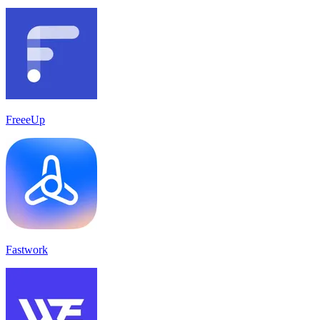
FreeeUp
Fastwork