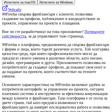
Изтеглете за macOS
Изтеглете за Windows
Уебсайт
99Freelas свързва фрийлансъри с клиенти; позволява
създаване на профили, публикуване и кандидатстване за
проекти, управление на проекти и плащания.
Вие ли сте разработчикът на това приложение?
Потвърдете
собствеността
, за да управлявате тази страница.
99Freelas е платформа, предназначена да свързва фрийлансъри
с фирми и лица, които търсят различни услуги. Той осигурява
цялостна среда, при която професионалистите могат да
предлагат своите умения в различни области, като писане,
дизайн, програмиране и други. Приложението позволява на
потребителите да създават профили, да покажат своя опит и
да наддават на проекти, които съответстват на техните
умения.
Основните характеристики на 99Freelas включват удобен за
потребителя интерфейс за управление на проекти, сигурни
платежни системи и инструменти за ефективна комуникация
между клиенти и фрийлансъри. Тази платформа е от полза за
двете страни, тъй като предлага възможност на
фрийлансърите да намерят последователна работа и позволява
на клиентите да имат достъп до широк пул от талантливи