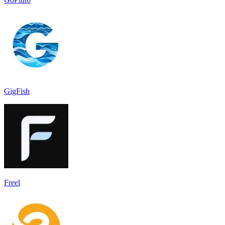
GigFish
Freel