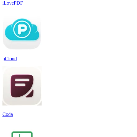
iLovePDF
pCloud
Coda