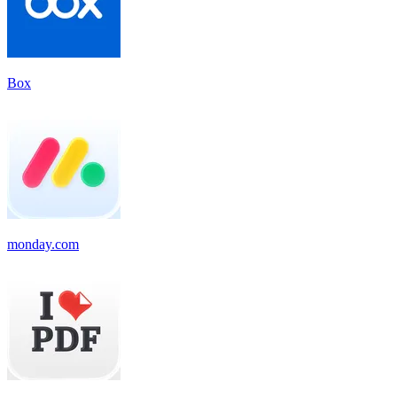
Box
monday.com