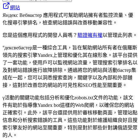
網站
Яндекс Вебмастер 應用程式可幫助網站擁有者監控流量、優
化搜尋引擎排名，檢查網站錯誤與改善移動兼容性。
您是這個應用程式的開發人員嗎？
驗證擁有權
以管理此列表。
°дексвебастер是一種綜合工具，旨在幫助網站所有者在俄羅斯
領先的搜索引擎Yandex上管理和優化其在線形象。該平台提供
了一套功能，使用戶可以監視網站流量，管理搜索引擎排名以
及對網站錯誤進行故障排除。通過將您的網站與活動бастер集
成在一起，您可以洞悉搜索查詢，關鍵字以及內部和外部鏈
接，這對於改善您的網站的可見性和SEO性能至關重要。
γ活動的關鍵功能包括分析和優化robots.txt文件的功能，該文
件有助於指導像Yandex bot這樣的Web爬網，以確保您的網站
正確索引。此外，該平台還提供用於審核移動頁面，管理站點
信息和分析搜索錯誤的工具。這些功能對於維護組織良好且搜
索引擎友好的網站至關重要，特別是對於那些針對講俄語受眾
的人。