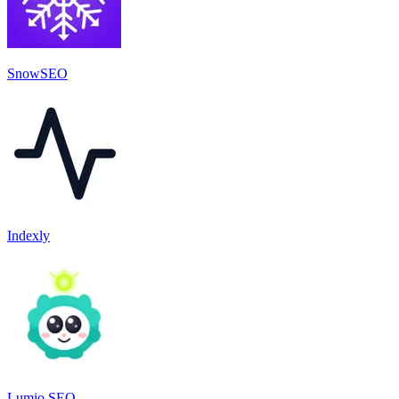
SnowSEO
Indexly
Lumio SEO