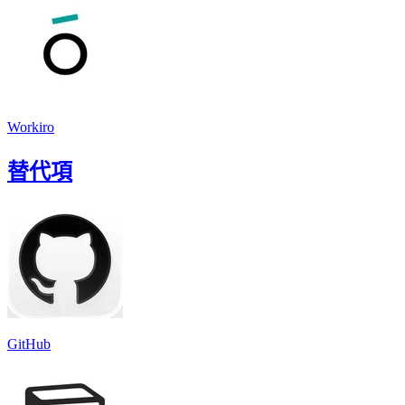
Workiro
替代項
GitHub