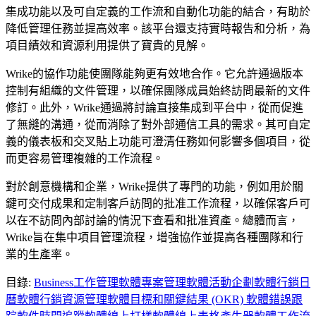
集成功能以及可自定義的工作流和自動化功能的結合，有助於
降低管理任務並提高效率。該平台還支持實時報告和分析，為
項目績效和資源利用提供了寶貴的見解。
Wrike的協作功能使團隊能夠更有效地合作。它允許通過版本
控制有組織的文件管理，以確保團隊成員始終訪問最新的文件
修訂。此外，Wrike通過將討論直接集成到平台中，從而促進
了無縫的溝通，從而消除了對外部通信工具的需求。其可自定
義的儀表板和交叉貼上功能可澄清任務如何影響多個項目，從
而更容易管理複雜的工作流程。
對於創意機構和企業，Wrike提供了專門的功能，例如用於關
鍵可交付成果和定制客戶訪問的批准工作流程，以確保客戶可
以在不訪問內部討論的情況下查看和批准資產。總體而言，
Wrike旨在集中項目管理流程，增強協作並提高各種團隊和行
業的生產率。
目錄
:
Business
工作管理軟體
專案管理軟體
活動企劃軟體
行銷日
曆軟體
行銷資源管理軟體
目標和關鍵結果 (OKR) 軟體
錯誤跟