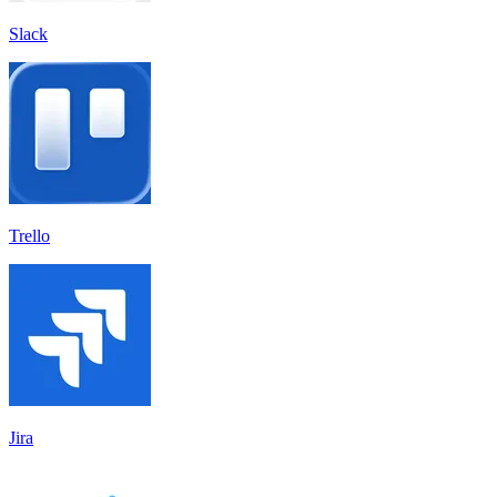
Slack
Trello
Jira