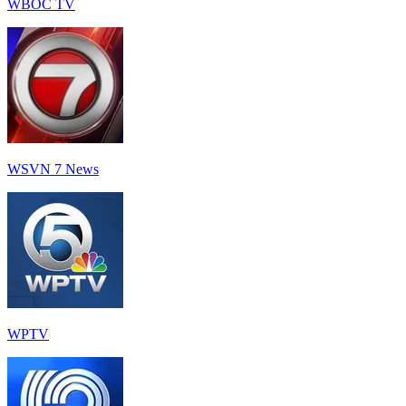
WBOC TV
WSVN 7 News
WPTV