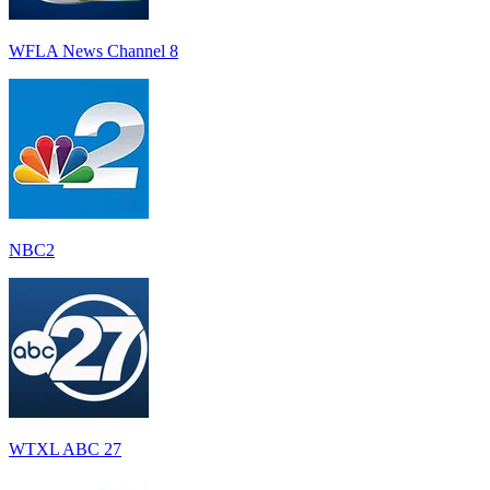
WFLA News Channel 8
NBC2
WTXL ABC 27