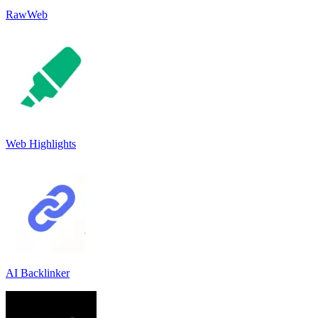
RawWeb
Web Highlights
AI Backlinker