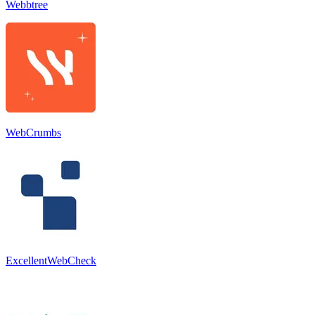
Webbtree
WebCrumbs
ExcellentWebCheck