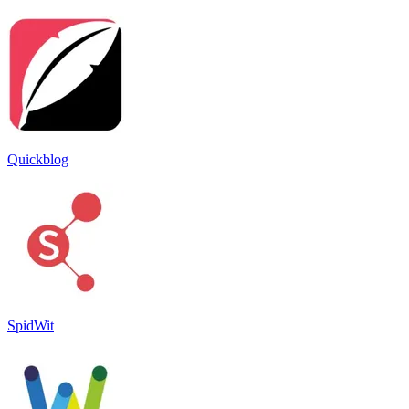
Quickblog
SpidWit