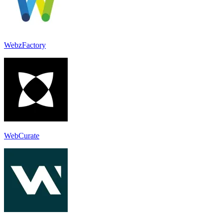
WebzFactory
WebCurate