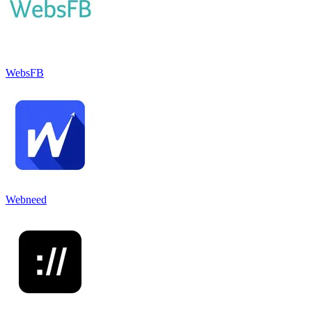
WebsFB
Webneed