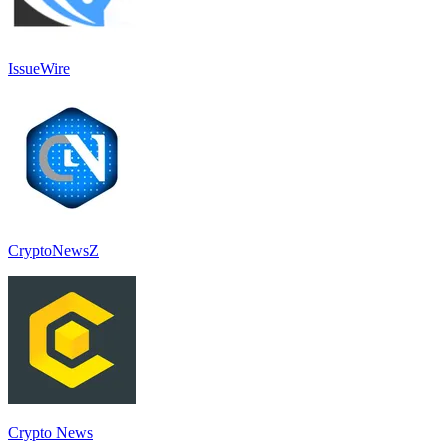
IssueWire
CryptoNewsZ
Crypto News