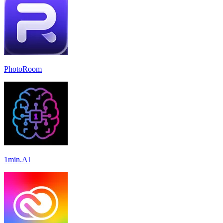
PhotoRoom
1min.AI