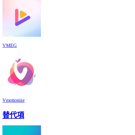
VMEG
Vmotionize
替代項