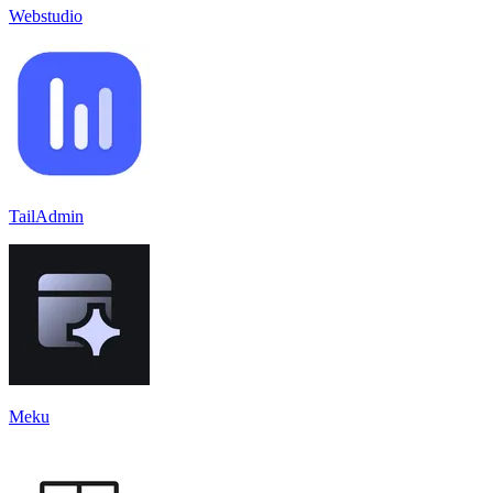
Webstudio
TailAdmin
Meku