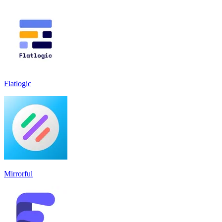
Flatlogic
Mirrorful