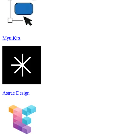
MyuiKits
Astrae Design