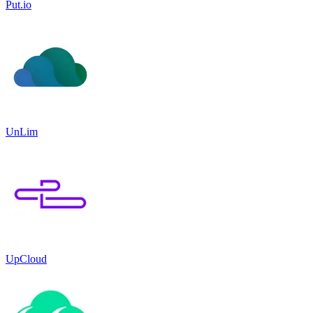
Put.io
UnLim
UpCloud