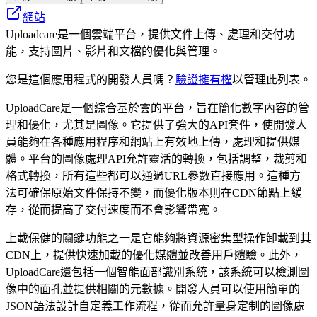
網站
Uploadcare是一個雲端平台，提供文件上傳、處理和交付功
能，支持圖片、影片和文檔的優化與管理。
您是這個應用程式的開發人員嗎？
驗證擁有權
以管理此列表。
UploadCare是一個綜合基於雲的平台，旨在簡化數字內容的管
理和優化，尤其是圖像。它提供了強大的API套件，使開發人
員能夠在各種應用程序和網站上有效地上傳，處理和提供媒
體。平台的圖像處理API允許靈活的轉換，包括調整，裁剪和
格式轉換，所有這些都可以通過URL參數直接應用。這種方
法可確保原始文件保持不變，而優化版本則在CDN節點上緩
存，從而提高了交付速度而不會影響帶寬。
上載保健的關鍵功能之一是它能夠將資源密集型操作卸載到其
CDN上，提供快速加載的優化媒體並改善用戶體驗。此外，
UploadCare還包括一個智能面部識別系統，該系統可以檢測圖
像中的面孔並提供相關的元數據。開發人員可以使用簡單的
JSON語法設計自定義工作流程，從而允許量身定制的圖像處