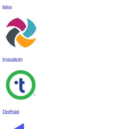
Igloo
Syncplicity
TierPoint