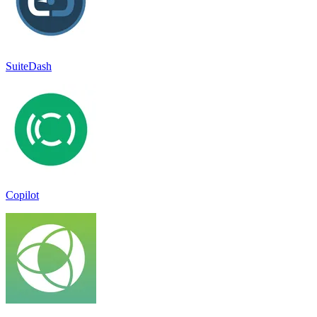
SuiteDash
Copilot