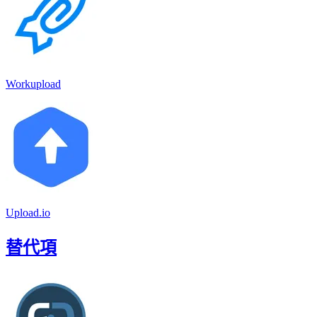
Workupload
Upload.io
替代項