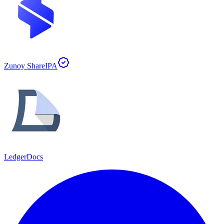
Zunoy ShareIPA
LedgerDocs