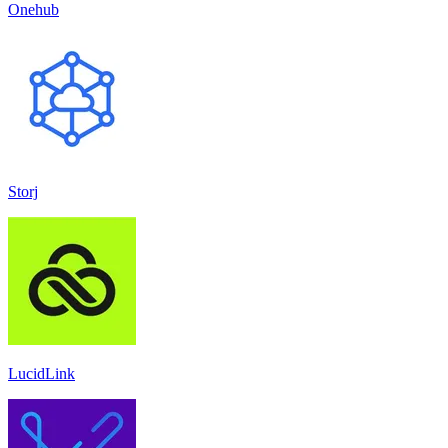
Onehub
Storj
LucidLink