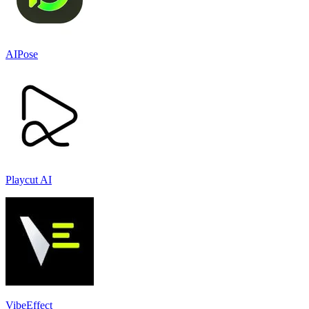
AIPose
Playcut AI
VibeEffect