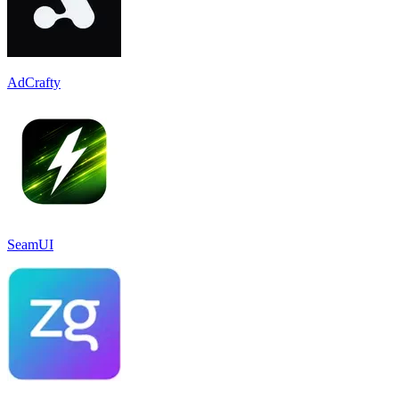
AdCrafty
SeamUI