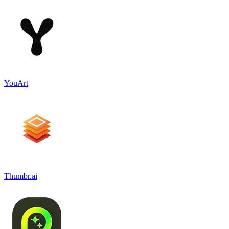
YouArt
Thumbr.ai