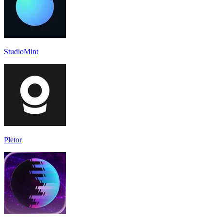
StudioMint
Pletor