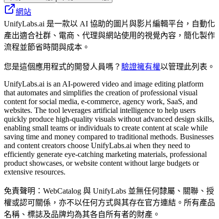
網站
UnifyLabs.ai 是一款以 AI 協助的圖片與影片編輯平台，自動化
產出適合社群、電商、代理與網站使用的視覺內容，簡化製作
流程並節省時間與成本。
您是這個應用程式的開發人員嗎？
驗證擁有權
以管理此列表。
UnifyLabs.ai is an AI-powered video and image editing platform
that automates and simplifies the creation of professional visual
content for social media, e-commerce, agency work, SaaS, and
websites. The tool leverages artificial intelligence to help users
quickly produce high-quality visuals without advanced design skills,
enabling small teams or individuals to create content at scale while
saving time and money compared to traditional methods. Businesses
and content creators choose UnifyLabs.ai when they need to
efficiently generate eye-catching marketing materials, professional
product showcases, or website content without large budgets or
extensive resources.
免責聲明：WebCatalog 與 UnifyLabs 並無任何隸屬、關聯、授
權或認可關係，亦不以任何方式與其存在官方連結。所有產品
名稱、標誌及品牌均為其各自所有者的財產。