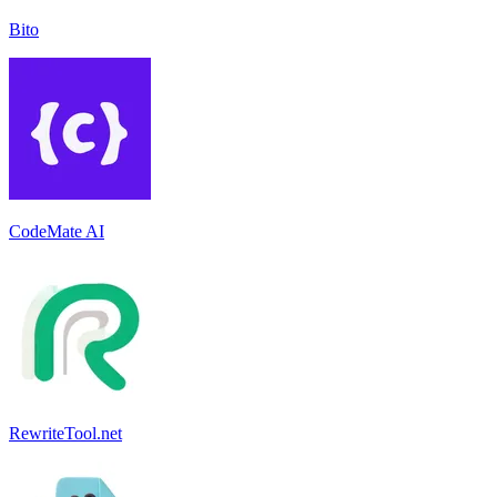
Bito
CodeMate AI
RewriteTool.net