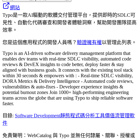
網站
Typo是一款AI驅動的軟體交付管理平台，提供即時的SDLC可
見性、自動化代碼審查和開發者體驗洞察，幫助開發團隊提高
效率。
您是這個應用程式的開發人員嗎？
驗證擁有權
以管理此列表。
Typo is an AI-driven software delivery management platform that
enables dev teams with real-time SDLC visibility, automated code
reviews & DevEX insights to code better, deploy faster & stay
aligned with business goals. It connects with the existing tool stack
within 30 seconds & empowers with : - Real-time SDLC visibility,
DORA Metrics & Delivery Intelligence - Automated code reviews,
vulnerabilities & auto-fixes - Developer experience insights &
potential burnout zones Join 1000+ high-performing engineering
teams across the globe that are using Typo to ship reliable software
faster.
目錄
:
Software Development
靜態程式碼分析工具
價值流管理軟
件
免責聲明：WebCatalog 與 Typo 並無任何隸屬、關聯、授權或