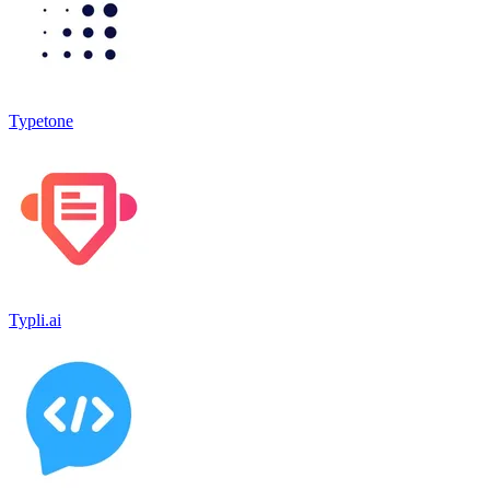
Typetone
Typli.ai