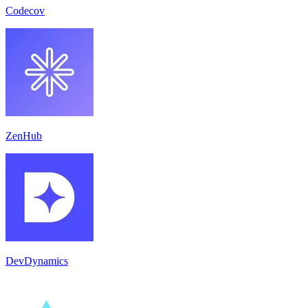
Codecov
ZenHub
DevDynamics