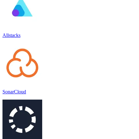
Allstacks
SonarCloud