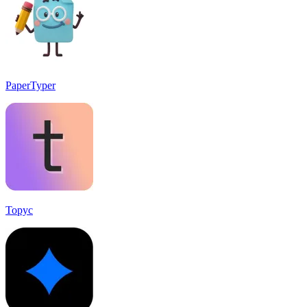
PaperTyper
Topyc