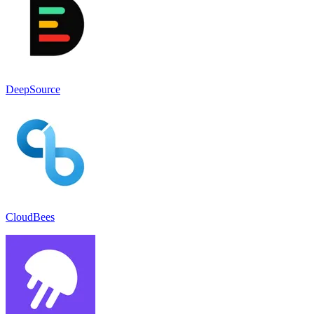
DeepSource
CloudBees