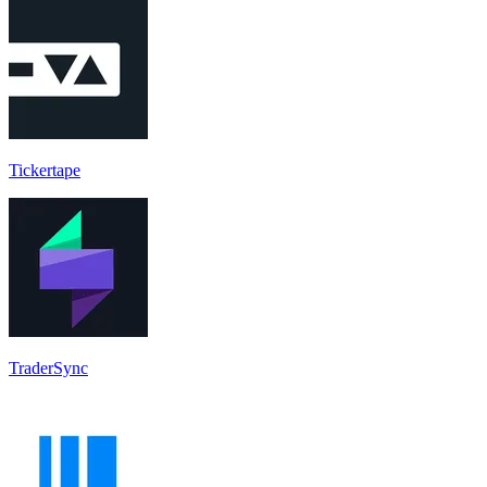
Tickertape
TraderSync