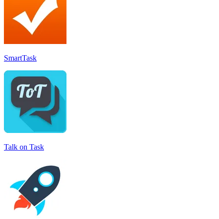
SmartTask
Talk on Task