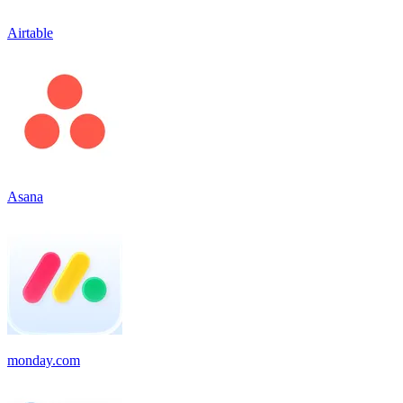
Airtable
Asana
monday.com