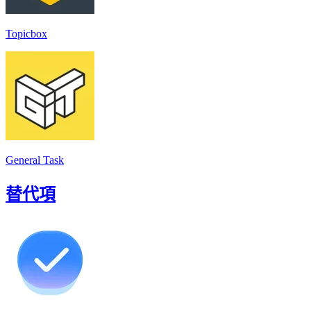
Topicbox
General Task
替代項