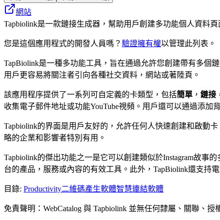
網站
Tapbiolink是一款鏈接生成器，幫助用戶創建多功能個人
您是這個應用程式的開發人員嗎？
驗證擁有權
以管理此列表。
TapBiolink是一種多功能工具，旨在通過允許您創建帶有多個鏈
用戶更容易將關注者引向各種社交資料，網站或著陸頁。
該應用程序提供了一系列可自定義的卡類型，包括
簡單
，
鏈接
收集電子郵件地址或功能YouTube視頻。用戶還可以通過添
Tapbiolink的界面是用戶友好的，允許任何人快速創建
略的企業和影響者特別有用。
Tapbiolink的傑出功能之一是它可以創建類似於Insta
台的產品，服務或內容的有效工具。此外，TapBiolink還
目錄
:
Productivity
二維碼產生軟體
智慧連結軟體
免責聲明：WebCatalog 與 Tapbiolink 並無任