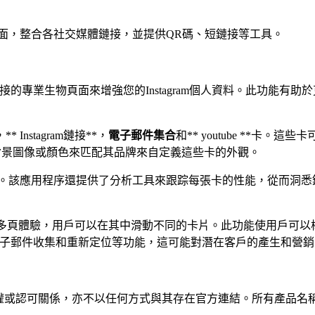
資料頁面，整合各社交媒體鏈接，並提供QR碼、短鏈接等工具。
接的專業生物頁面來增強您的Instagram個人資料。此功能有助於
，** Instagram鏈接**，
電子郵件集合
和** youtube **卡。
加背景圖像或顏色來匹配其品牌來自定義這些卡的外觀。
和啟動卡。該應用程序還提供了分析工具來跟踪每張卡的性能，從而
gram故事的多頁體驗，用戶可以在其中滑動不同的卡片。此功能使
支持電子郵件收集和重新定位等功能，這可能對潛在客戶的產生和營
何隸屬、關聯、授權或認可關係，亦不以任何方式與其存在官方連結。所有