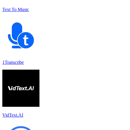
Text To Music
1Transcribe
VidText.AI