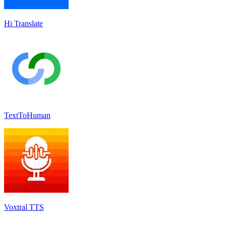
Hi Translate
TextToHuman
Voxtral TTS