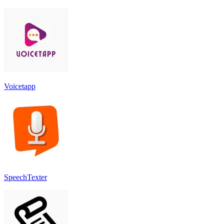
Voicetapp
SpeechTexter