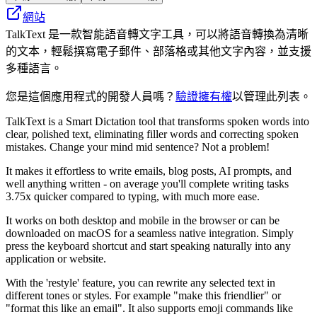
網站
TalkText 是一款智能語音轉文字工具，可以將語音轉換為清晰
的文本，輕鬆撰寫電子郵件、部落格或其他文字內容，並支援
多種語言。
您是這個應用程式的開發人員嗎？
驗證擁有權
以管理此列表。
TalkText is a Smart Dictation tool that transforms spoken words into
clear, polished text, eliminating filler words and correcting spoken
mistakes. Change your mind mid sentence? Not a problem!
It makes it effortless to write emails, blog posts, AI prompts, and
well anything written - on average you'll complete writing tasks
3.75x quicker compared to typing, with much more ease.
It works on both desktop and mobile in the browser or can be
downloaded on macOS for a seamless native integration. Simply
press the keyboard shortcut and start speaking naturally into any
application or website.
With the 'restyle' feature, you can rewrite any selected text in
different tones or styles. For example "make this friendlier" or
"format this like an email". It also supports emoji commands like