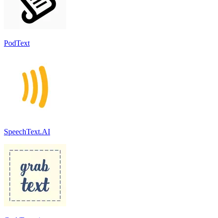
PodText
SpeechText.AI