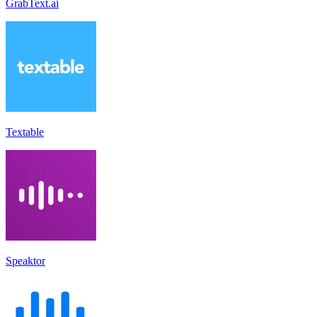
GrabText.ai
Textable
Speaktor