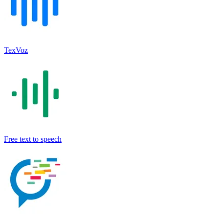
TexVoz
Free text to speech