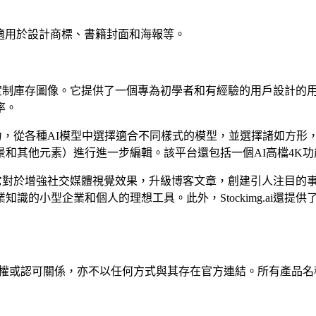
應用，適用於設計商標、書籍封面和海報等。
質量的可定制庫存圖像。它提供了一個專為初學者和有經驗的用戶設
率。
創建的能力，從各種AI模型中選擇適合不同樣式的模型，並選擇諸如
和其他元素）進行進一步編輯。該平台還包括一個AI高檔4K
兼容性。它對於增強社交媒體視覺效果，升級博客文章，創建引人注
識的小型企業和個人的理想工具。此外，Stockimg.ai還
任何隸屬、關聯、授權或認可關係，亦不以任何方式與其存在官方連結。所