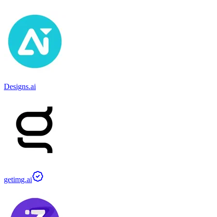
Designs.ai
getimg.ai