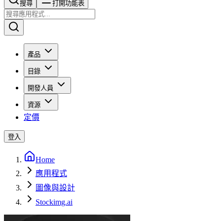
搜尋​​​​
打開功能表
產品
目錄
開發人員
資源
定價
登入
Home
應用程式
圖像與設計
Stockimg.ai