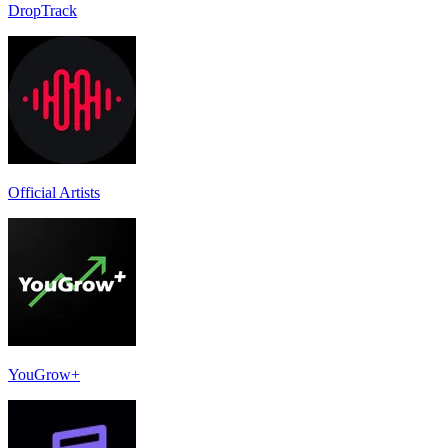
DropTrack
Official Artists
YouGrow+