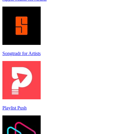
Songtradr for Artists
Playlist Push