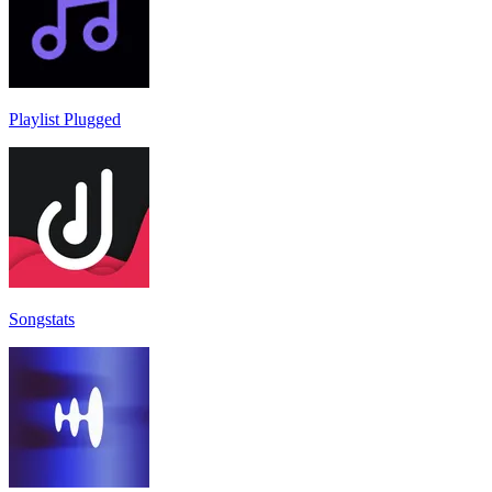
Playlist Plugged
Songstats