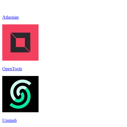
Atlassian
OpenTools
Upstash