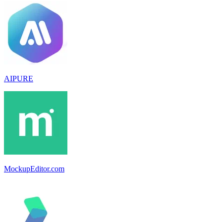
AIPURE
MockupEditor.com