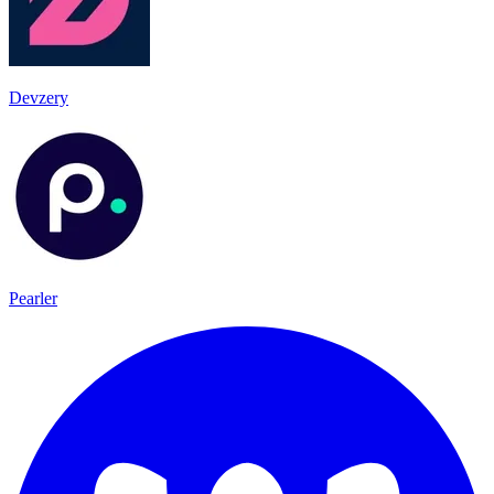
Devzery
Pearler