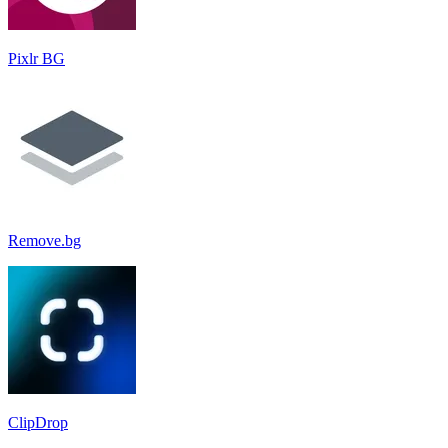
Pixlr BG
Remove.bg
ClipDrop