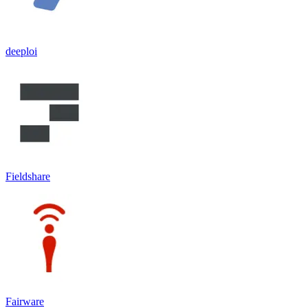
deeploi
Fieldshare
Fairware