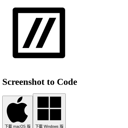
Screenshot to Code
下載 macOS 版
下載 Windows 版