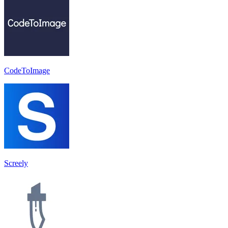
CodeToImage
Screely