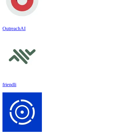
OutreachAI
friendli