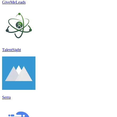
GiveMeLeads
TalentSight
Serra