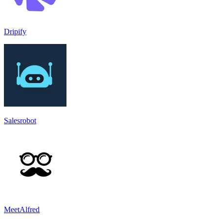
Dripify
Salesrobot
MeetAlfred