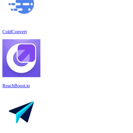
ColdConvert
ReachBoost.io