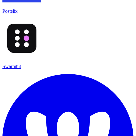
Postelix
Swarmhit