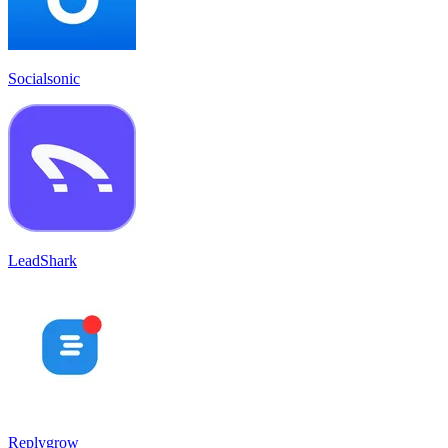
Socialsonic
LeadShark
Replygrow