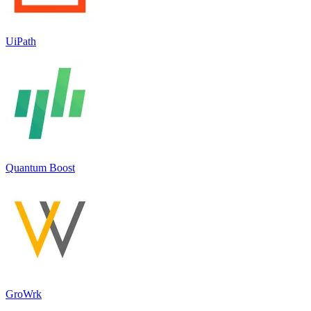
UiPath
Quantum Boost
GroWrk