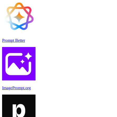
Prompt Better
ImagePrompt.org