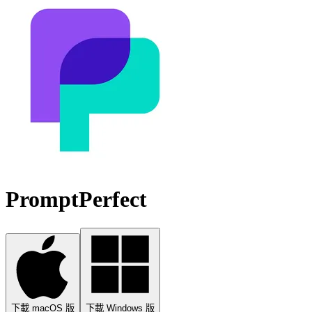
PromptPerfect
下載 macOS 版
下載 Windows 版