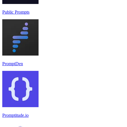
Public Prompts
PromptDen
Promptitude.io