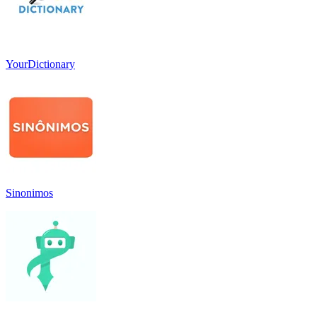
YourDictionary
Sinonimos