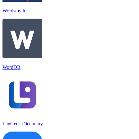
Wordsmyth
WordDB
LanGeek Dictionary