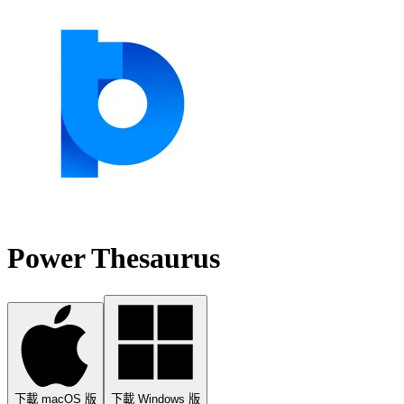
Power Thesaurus
下載 macOS 版
下載 Windows 版