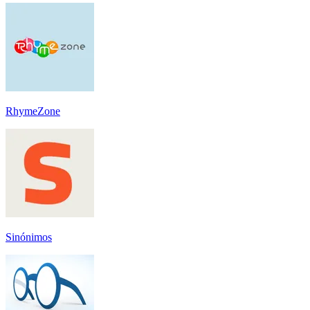
RhymeZone
Sinónimos