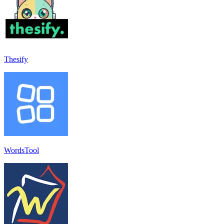
Thesify
WordsTool