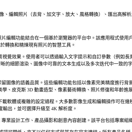
文字生成影像、編輯照片（去背、加文字、放大、風格轉換）、匯出高解析
輯功能結合在一個基於瀏覽器的平台中。該應用程式使用戶能夠使用 Nano Ba
用於轉換和精煉現有照片的智慧工具。
質視覺效果。使用者可以透過輸入文字提示和自訂參數（例如長
優化，可實現清晰的細節渲染、圖像中可靠的文本生成以及多次迭代中
在理解和保留圖像的語義品質。這些編輯功能包括以像素完美精度進
學、皮克斯 3D 動畫造型、像素藝術轉換、照片修復和年齡進
載軟體或複雜的設定過程。大多數影像生成和編輯操作可在幾秒到
析度輸出，並可選擇升級至 4K 解析度。
演示圖形、專業設計工作、產品攝影和創意內容創建。該平台包括專