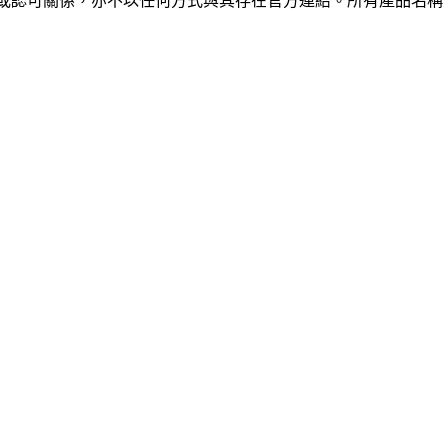
隸屬、關聯、授權或認可關係，亦不以任何方式與其存在官方連結。所有產