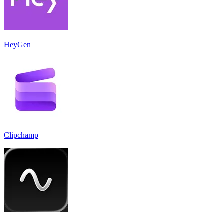
HeyGen
Clipchamp