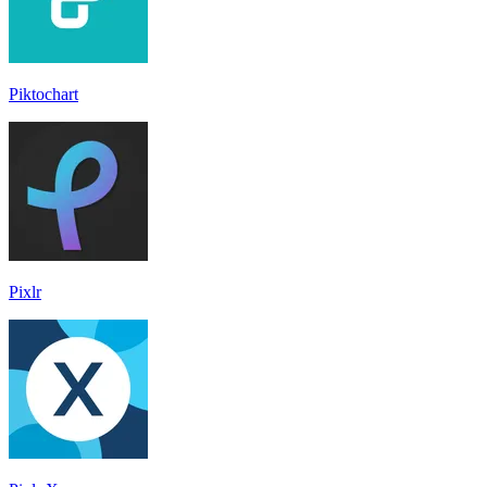
Piktochart
Pixlr