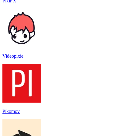
Pixlr X
Videopixie
Pikomov