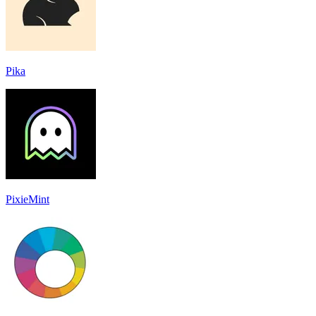
Pika
PixieMint