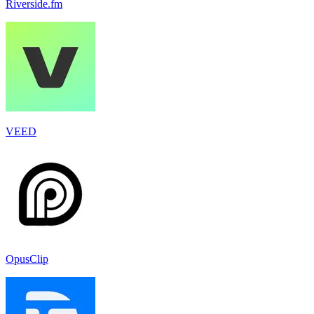
Riverside.fm
VEED
OpusClip