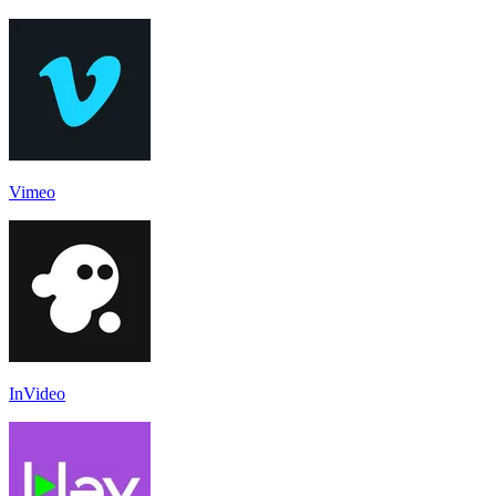
Vimeo
InVideo