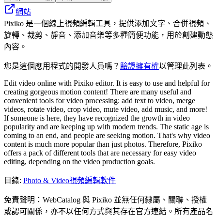
網站
Pixiko 是一個線上視頻編輯工具，提供添加文字、合併視頻、
旋轉、裁剪、靜音、添加音樂等多種簡便功能，用於創建動態
內容。
您是這個應用程式的開發人員嗎？
驗證擁有權
以管理此列表。
Edit video online with Pixiko editor. It is easy to use and helpful for
creating gorgeous motion content! There are many useful and
convenient tools for video processing: add text to video, merge
videos, rotate video, crop video, mute video, add music, and more!
If someone is here, they have recognized the growth in video
popularity and are keeping up with modern trends. The static age is
coming to an end, and people are seeking motion. That's why video
content is much more popular than just photos. Therefore, Pixiko
offers a pack of different tools that are necessary for easy video
editing, depending on the video production goals.
目錄
:
Photo & Video
視頻編輯軟件
免責聲明：WebCatalog 與 Pixiko 並無任何隸屬、關聯、授權
或認可關係，亦不以任何方式與其存在官方連結。所有產品名