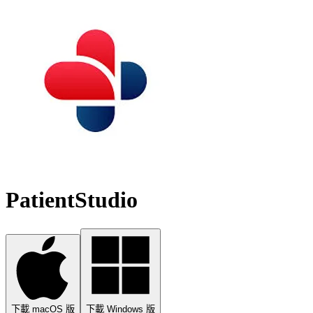
PatientStudio
下載 macOS 版
下載 Windows 版