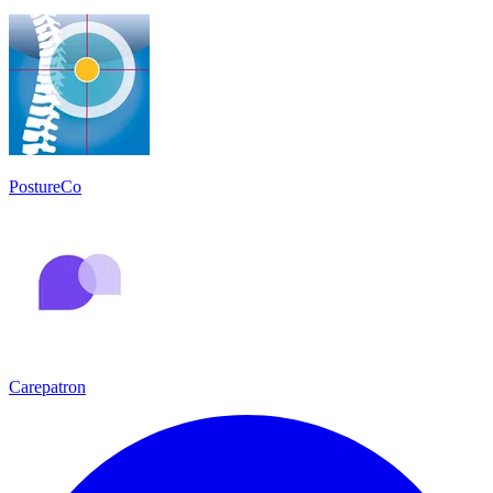
PostureCo
Carepatron