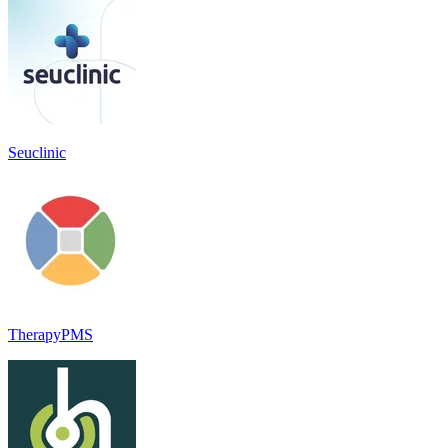
Seuclinic
TherapyPMS