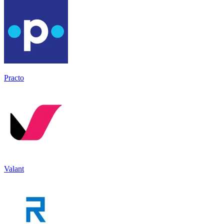
Practo
Valant