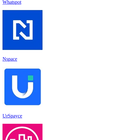
Whatspot
Nspace
UrSpayce