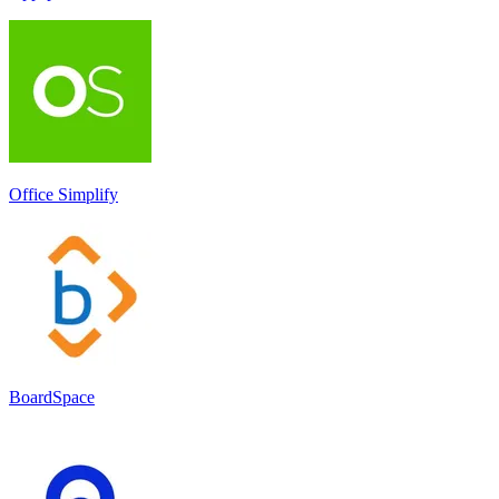
Office Simplify
BoardSpace