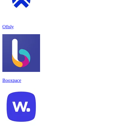
Ofisly
Booxpace