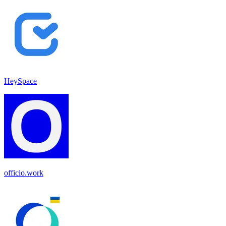
HeySpace
officio.work