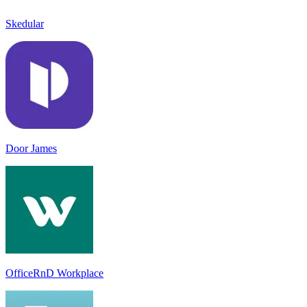
Skedular
Door James
OfficeRnD Workplace