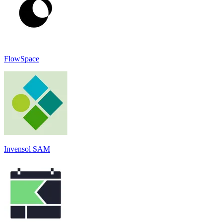
FlowSpace
Invensol SAM