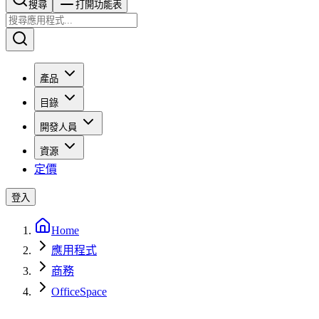
搜尋​​​​
打開功能表
產品
目錄
開發人員
資源
定價
登入
Home
應用程式
商務
OfficeSpace