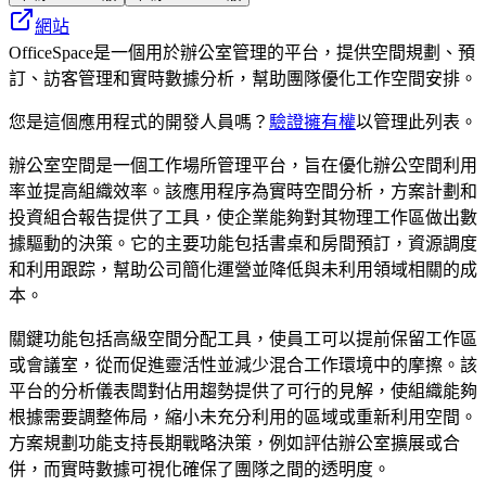
網站
OfficeSpace是一個用於辦公室管理的平台，提供空間規劃、預
訂、訪客管理和實時數據分析，幫助團隊優化工作空間安排。
您是這個應用程式的開發人員嗎？
驗證擁有權
以管理此列表。
辦公室空間是一個工作場所管理平台，旨在優化辦公空間利用
率並提高組織效率。該應用程序為實時空間分析，方案計劃和
投資組合報告提供了工具，使企業能夠對其物理工作區做出數
據驅動的決策。它的主要功能包括書桌和房間預訂，資源調度
和利用跟踪，幫助公司簡化運營並降低與未利用領域相關的成
本。
關鍵功能包括高級空間分配工具，使員工可以提前保留工作區
或會議室，從而促進靈活性並減少混合工作環境中的摩擦。該
平台的分析儀表闆對佔用趨勢提供了可行的見解，使組織能夠
根據需要調整佈局，縮小未充分利用的區域或重新利用空間。
方案規劃功能支持長期戰略決策，例如評估辦公室擴展或合
併，而實時數據可視化確保了團隊之間的透明度。