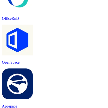
OfficeRnD
OpenSpace
Appspace