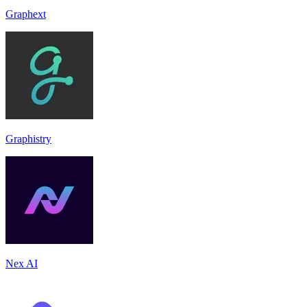
Graphext
Graphistry
Nex AI