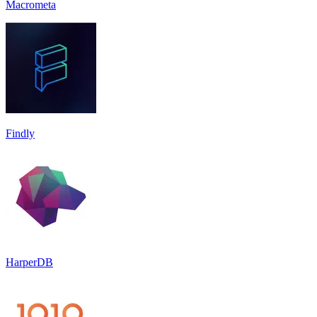
Macrometa
Findly
HarperDB