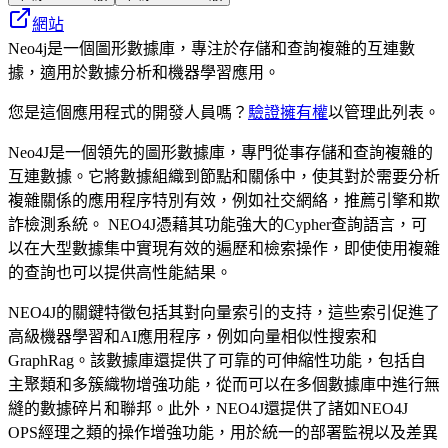
網站
Neo4j是一個圖形數據庫，專注於存儲和查詢複雜的互連數
據，適用於數據分析和機器學習應用。
您是這個應用程式的開發人員嗎？
驗證擁有權
以管理此列表。
Neo4J是一個領先的圖形數據庫，專門從事存儲和查詢複雜的
互連數據。它將數據組織到節點和關係中，使其對於需要分析
複雜關係的應用程序特別有效，例如社交網絡，推薦引擎和欺
詐檢測系統。 NEO4J憑藉其功能強大的Cypher查詢語言，可
以在大型數據集中實現有效的遍歷和檢索操作，即使使用複雜
的查詢也可以提供高性能結果。
NEO4J的關鍵特徵包括其對向量索引的支持，這些索引促進了
高級機器學習和AI應用程序，例如向量相似性搜索和
GraphRag。該數據庫還提供了可靠的可伸縮性功能，包括自
主聚類和多簇織物增強功能，從而可以在多個數據庫中進行無
縫的數據碎片和聯邦。此外，NEO4J還提供了諸如NEO4J
OPS經理之類的操作增強功能，用於統一的部署監視以及差異