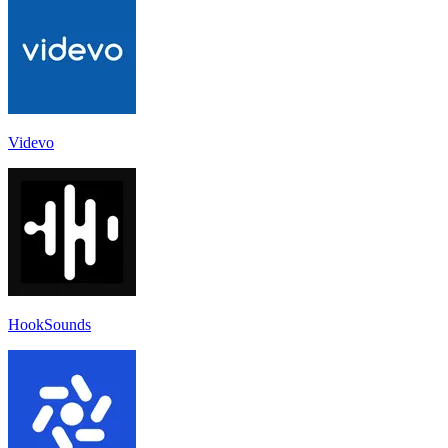
Videvo
HookSounds