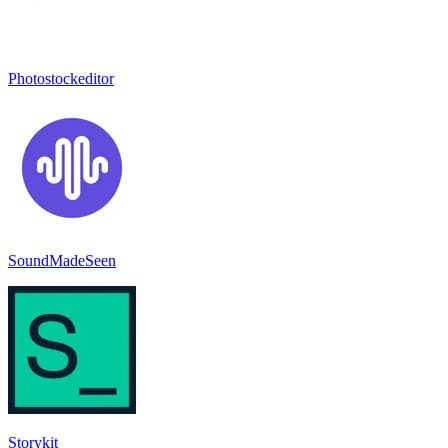
Photostockeditor
SoundMadeSeen
Storykit