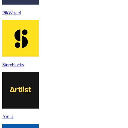
PikWizard
Storyblocks
Artlist