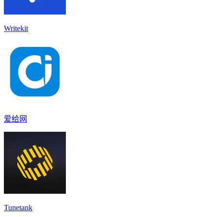
Writekit
爱给网
Tunetank