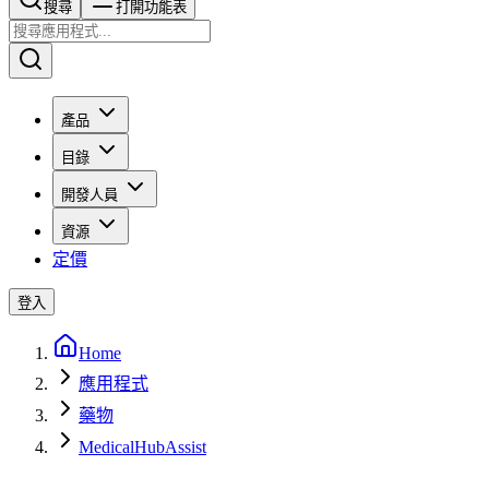
搜尋​​​​
打開功能表
產品
目錄
開發人員
資源
定價
登入
Home
應用程式
藥物
MedicalHubAssist