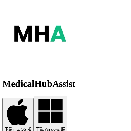
MedicalHubAssist
下載 macOS 版
下載 Windows 版