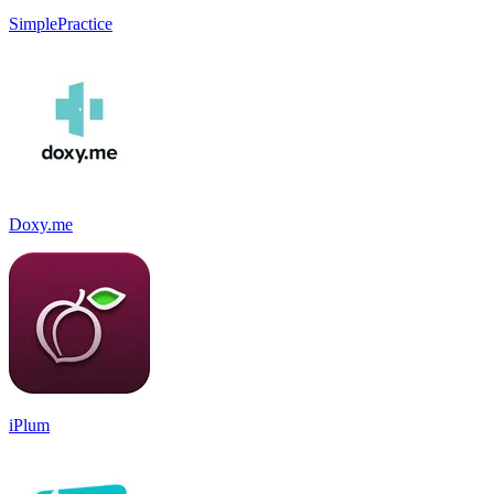
SimplePractice
Doxy.me
iPlum