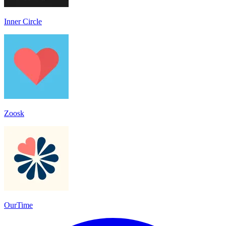
Inner Circle
Zoosk
OurTime