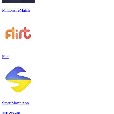
MillionaireMatch
Flirt
SmartMatchApp