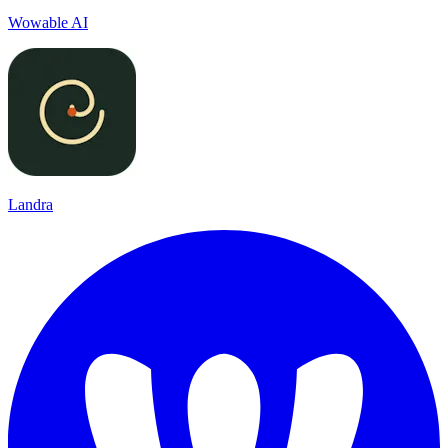
Wowable AI
Landra