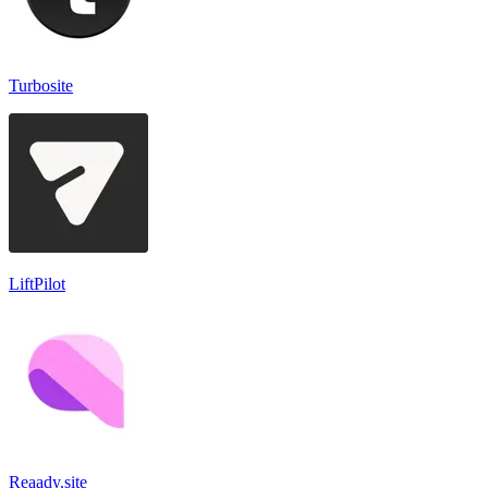
Turbosite
LiftPilot
Reaady.site