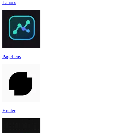
Lanorx
PageLens
Honter