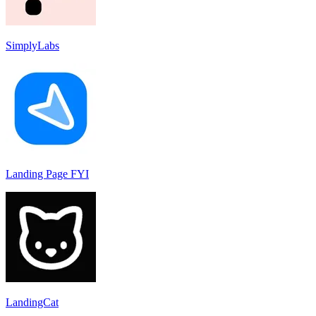
SimplyLabs
Landing Page FYI
LandingCat