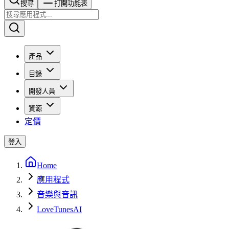
搜尋​​​​
打開功能表
產品
目錄
開發人員
資源
定價
登入
Home
應用程式
音樂與音訊
LoveTunesAI