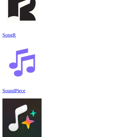
SongR
SoundPiece