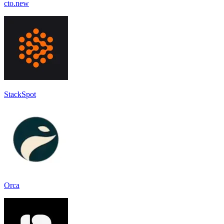
cto.new
StackSpot
Orca