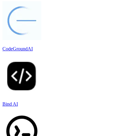
CodeGroundAI
Bind AI