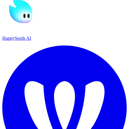
HappySeeds AI