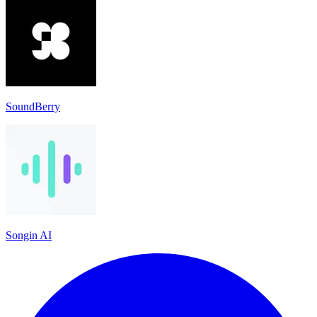
SoundBerry
Songin AI