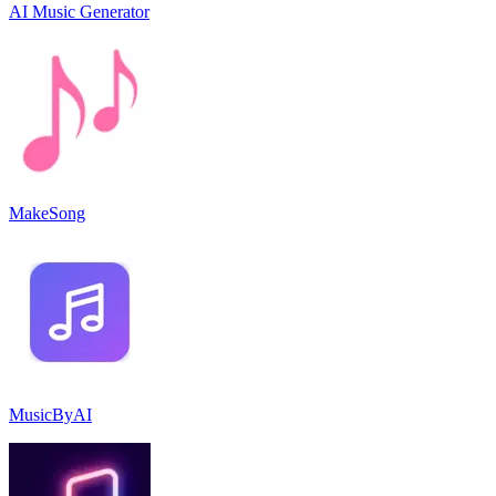
AI Music Generator
MakeSong
MusicByAI