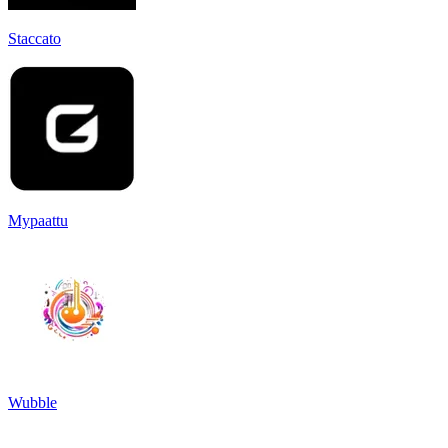
Staccato
Mypaattu
Wubble