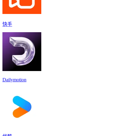
快手
Dailymotion