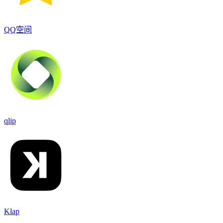
QQ空间
qlip
Klap