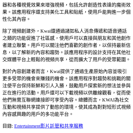
器和各種視覺效果來增強視頻，包括允許創造性表達的魔術效
果。該應用程序還支持美化工具和貼紙，使用戶能夠進一步個
性化其內容。
除了視頻創建外，Kwai還通過諸如私人消息傳遞和語音通話
之類的功能促進了社區感，使用戶可以直接與朋友和其他創作
者建立聯繫。用戶可以關注他們喜歡的創作者，以保持最新信
息，以了解新的內容和趨勢。該應用程序的設計支持在其他社
交媒體平台上輕鬆的視頻共享，從而擴大了用戶的受眾範圍。
對於內容創建者而言，Kwai提供了通過生產原始內容並吸引
更多受眾的機會來賺錢的機會。該應用程序對趨勢和挑戰的關
注使平台保持新鮮和引人入勝，鼓勵用戶探索新的想法並參與
正在進行的活動。用戶還可以下載視頻以供離線觀看，從而使
他們無需互聯網連接即可享受內容。總體而言，KWAI為社交
互動和視頻共享提供了動態的環境，使其成為對對短形式視頻
內容感興趣的用戶的多功能平台。
目錄
:
Entertainment
影片託管和共享服務