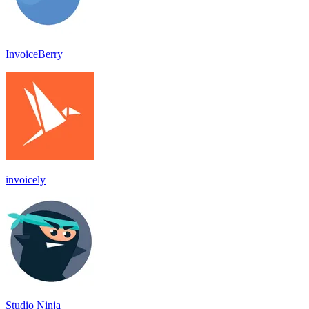
InvoiceBerry
invoicely
Studio Ninja