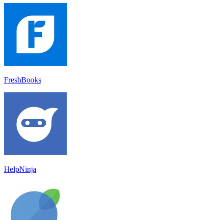
FreshBooks
HelpNinja