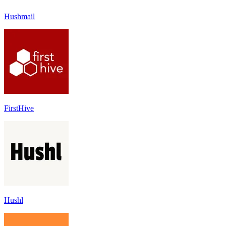
Hushmail
FirstHive
Hushl