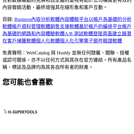
台對數據驅動的見解和自定義的重視有助於公司構建更有效的
內容營銷活動，最終增強其在線形象和客戶互動。
目錄
:
Business
內容分析軟體
內容體驗平台
以帳戶為基礎的分析
軟體
帳戶資料管理軟體
銷售支援軟體
基於帳戶的編排平台
帳戶
為基礎的網路和內容體驗軟體
A/B 測試軟體
登陸頁面建立器
潛
在客戶捕獲軟體
個人化軟體
個人化引擎
電子郵件驗證軟體
免責聲明：WebCatalog 與 Hushly 並無任何隸屬、關聯、授權
或認可關係，亦不以任何方式與其存在官方連結。所有產品名
稱、標誌及品牌均為其各自所有者的財產。
您可能也會喜歡