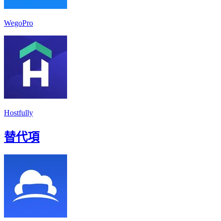
WegoPro
Hostfully
替代項