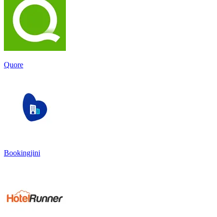
Quore
Bookingjini