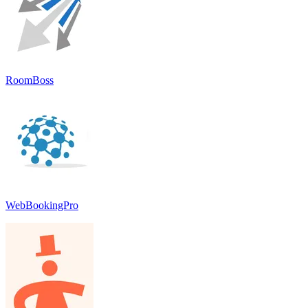
RoomBoss
WebBookingPro