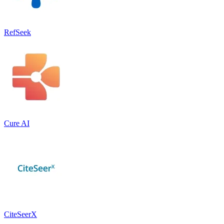
RefSeek
Cure AI
CiteSeerX