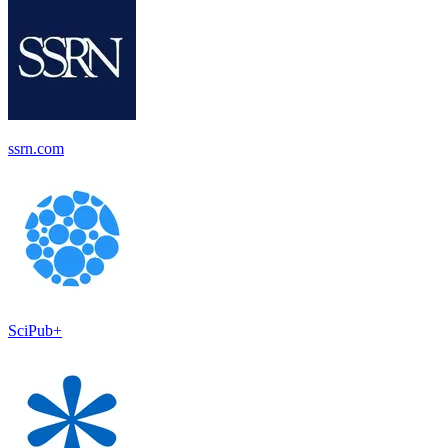
ssrn.com
SciPub+