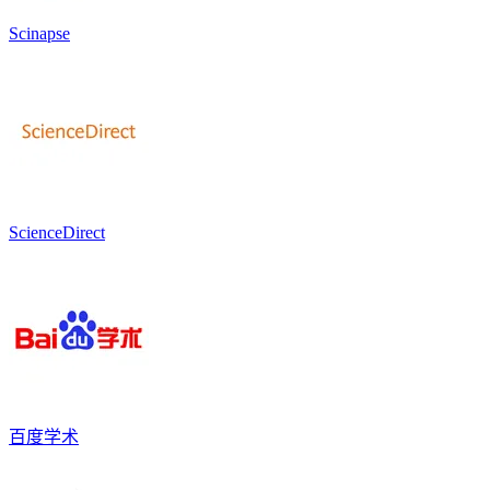
Scinapse
ScienceDirect
百度学术