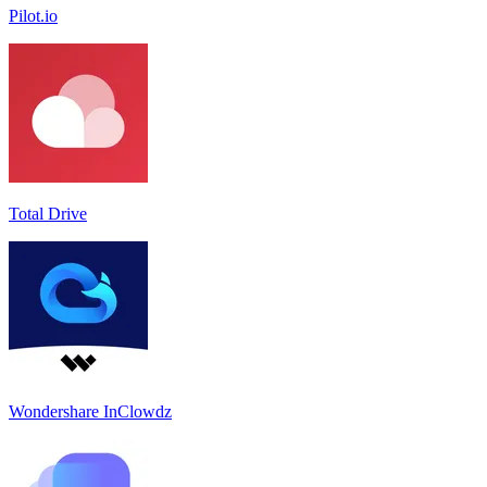
Pilot.io
Total Drive
Wondershare InClowdz