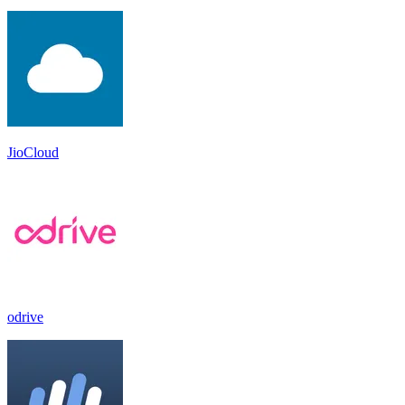
JioCloud
odrive