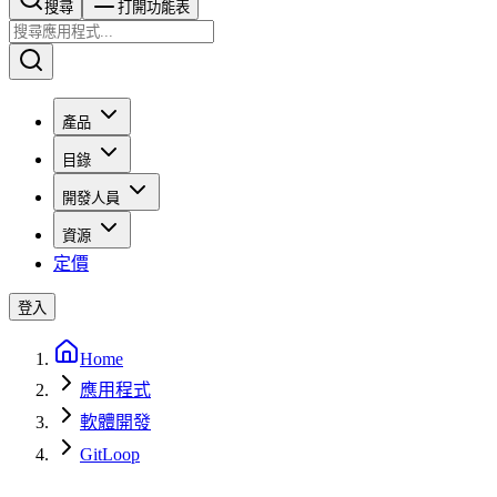
搜尋​​​​
打開功能表
產品
目錄
開發人員
資源
定價
登入
Home
應用程式
軟體開發
GitLoop