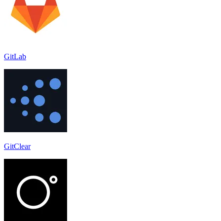
GitLab
GitClear