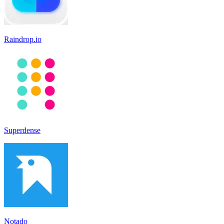
Raindrop.io
Superdense
Notado