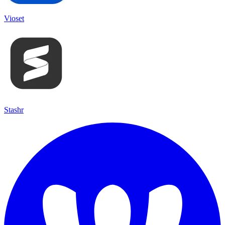
Vioset
Stashr