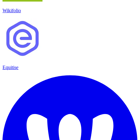
Wikifolio
Equitise