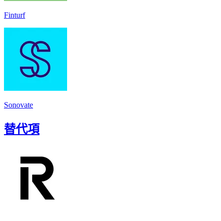
Finturf
Sonovate
替代項