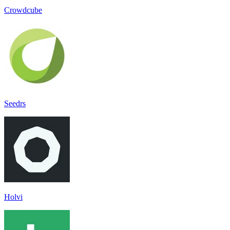
Crowdcube
Seedrs
Holvi