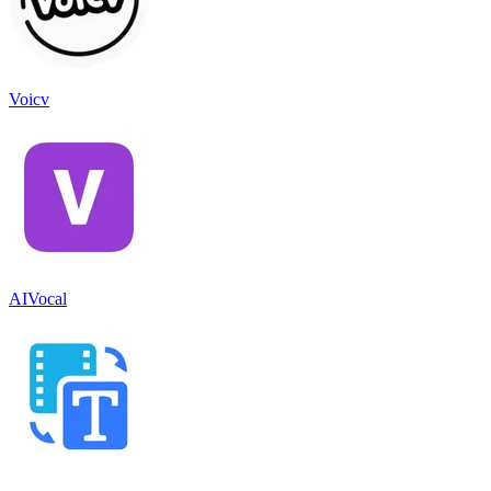
Voicv
AIVocal