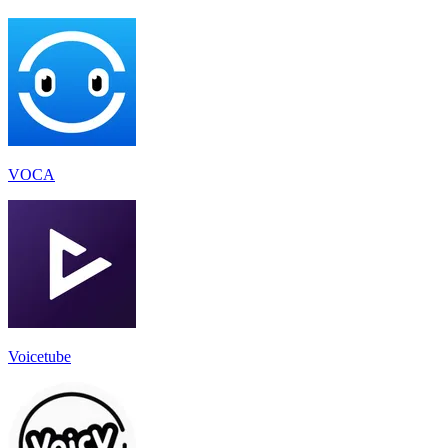
VOCA
Voicetube