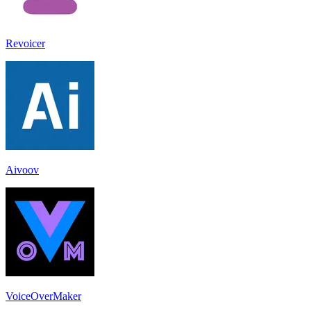
Revoicer
Aivoov
VoiceOverMaker