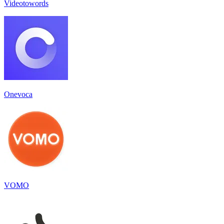
Videotowords
Onevoca
VOMO