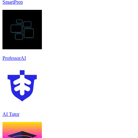
SmartPrep
ProfessorAI
AI Tutor