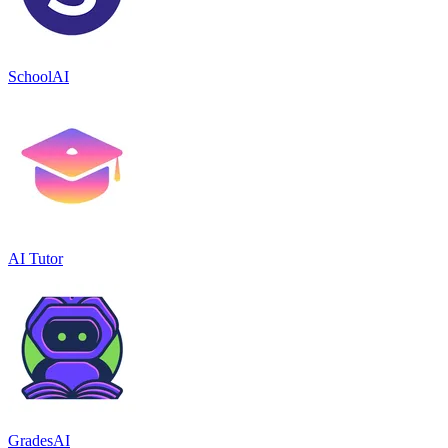
SchoolAI
AI Tutor
GradesAI