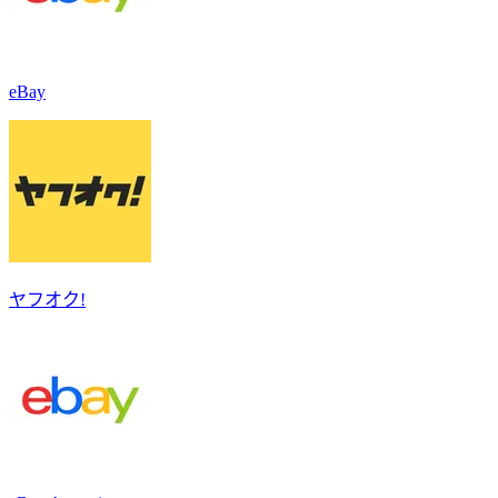
eBay
ヤフオク!