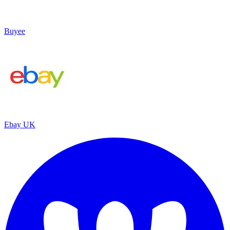
Buyee
Ebay UK