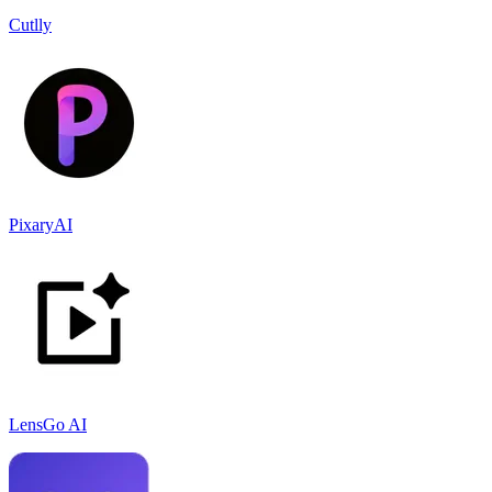
Cutlly
PixaryAI
LensGo AI