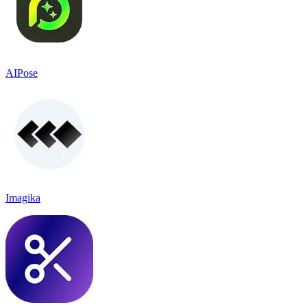
AIPose
Imagika