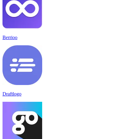
Berrioo
Draftlogo