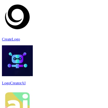
CreateLogo
LogoCreatorAI