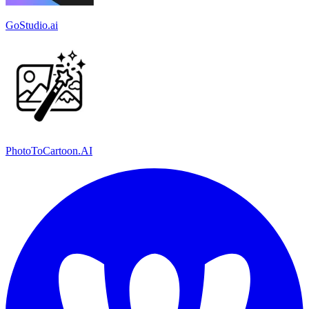
GoStudio.ai
PhotoToCartoon.AI