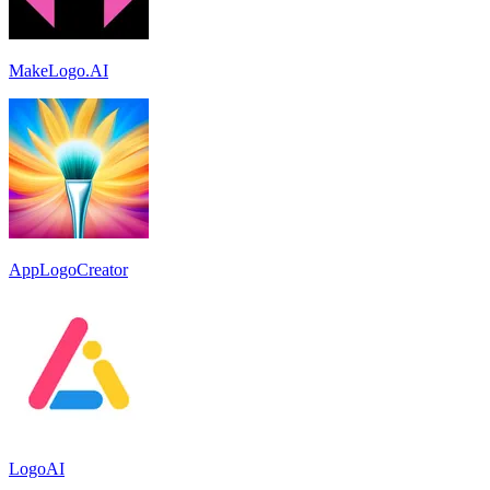
MakeLogo.AI
AppLogoCreator
LogoAI