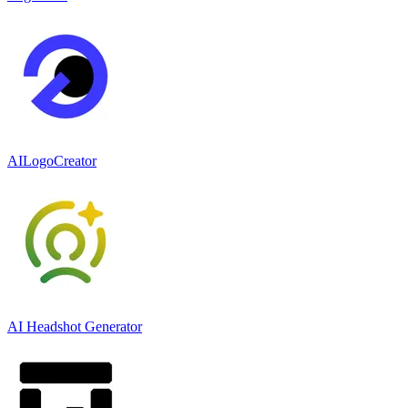
AILogoCreator
AI Headshot Generator