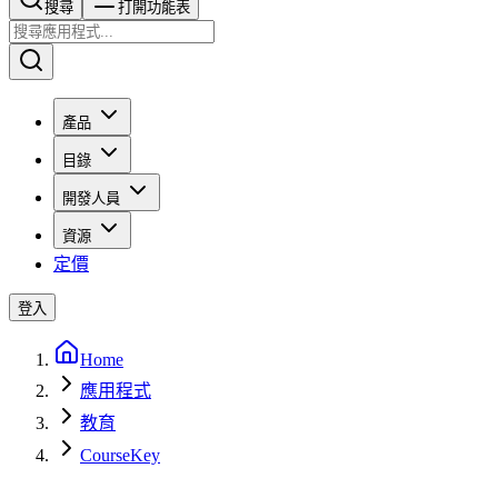
搜尋​​​​
打開功能表
產品
目錄
開發人員
資源
定價
登入
Home
應用程式
教育
CourseKey