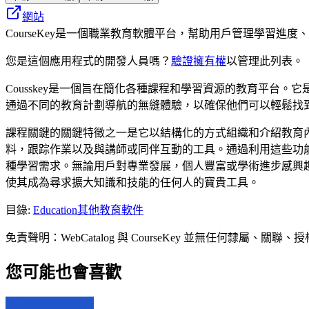
網站
CourseKey是一個職業教育軟體平台，幫助用戶管理學習
您是這個應用程式的開發人員嗎？
驗證擁有權
以管理此列表。
Cousskey是一個旨在簡化各種課程和學習資源的教育平
通過不同的教育計劃導航的無縫體驗，以確保他們可以輕鬆找
課程關鍵的關鍵特徵之一是它以結構化的方式組織和介紹教育
料，跟踪作業以及與講師或同伴互動的工具。通過利用這些功
種學習需求。無論用戶對專業發展，個人豐富或學術進步感興
使其成為尋求擴大知識和技能的任何人的寶貴工具。
目錄
:
Education
其他教育軟件
免責聲明：WebCatalog 與 CourseKey 並無任
您可能也會喜歡